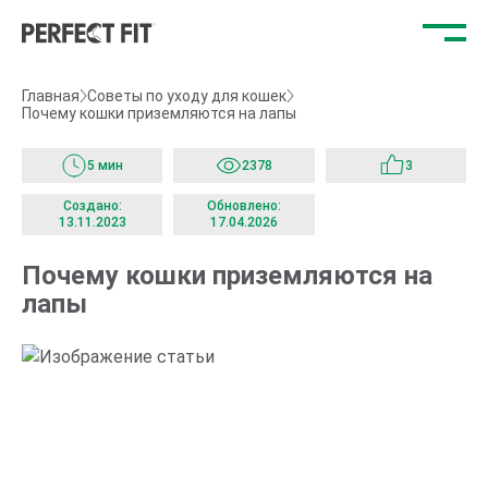
Отк
ме
Главная
Советы по уходу для кошек
Почему кошки приземляются на лапы
5 мин
2378
3
Создано:
Обновлено:
13.11.2023
17.04.2026
Почему кошки приземляются на
лапы