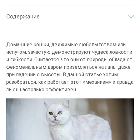
Содержание
Всегда ли кошки приземляются на лапы?
Физиология кошек
Домашние кошки, движимые любопытством или
испугом, зачастую демонстрируют чудеса ловкости
Почему кошки приземляются на лапы?
и гибкости. Считается, что они от природы обладают
С какой высоты могут прыгать кошки?
феноменальным даром приземляться на лапы даже
при падении с высоты. В данной статье хотим
разобраться, как работает этот «механизм» и правда
ли он настолько эффективен.