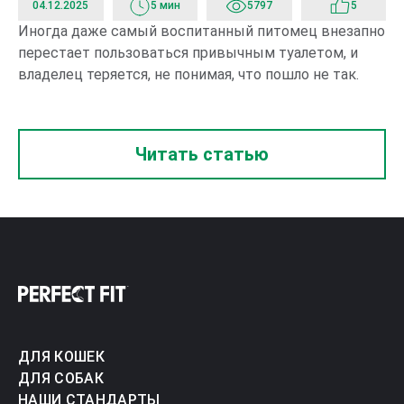
04.12.2025
5 мин
5797
5
Иногда даже самый воспитанный питомец внезапно
В 
перестает пользоваться привычным туалетом, и
за
владелец теряется, не понимая, что пошло не так.
по
ис
се
Читать статью
ДЛЯ КОШЕК
ДЛЯ СОБАК
НАШИ СТАНДАРТЫ