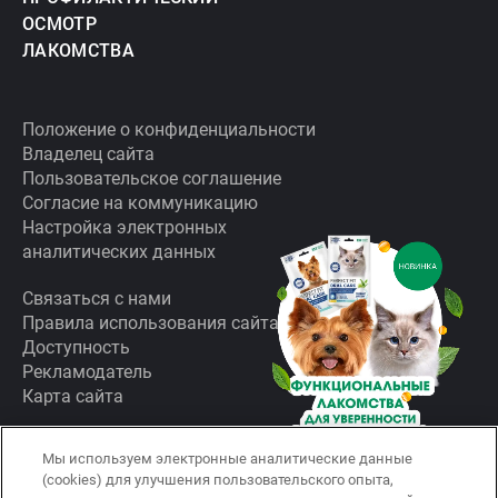
ОСМОТР
ЛАКОМСТВА
Положение о конфиденциальности
Владелец сайта
Пользовательское соглашение
Согласие на коммуникацию
Настройка электронных
аналитических данных
НОВИНКА
Связаться с нами
Правила использования сайта
Доступность
Рекламодатель
Карта сайта
Мы используем электронные аналитические данные
Горячая линия:
скрыть
(cookies) для улучшения пользовательского опыта,
8 (800) 200-10-00