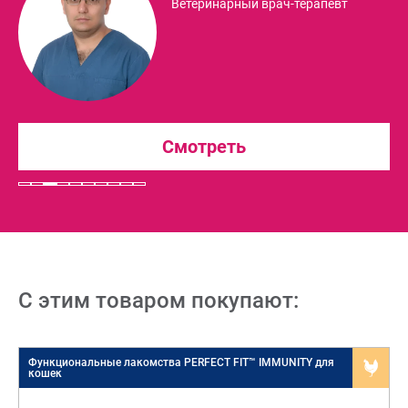
Ветеринарный врач
Смотреть
С этим товаром покупают:
Функциональные лакомства PERFECT FIT™ IMMUNITY для
Д
кошек