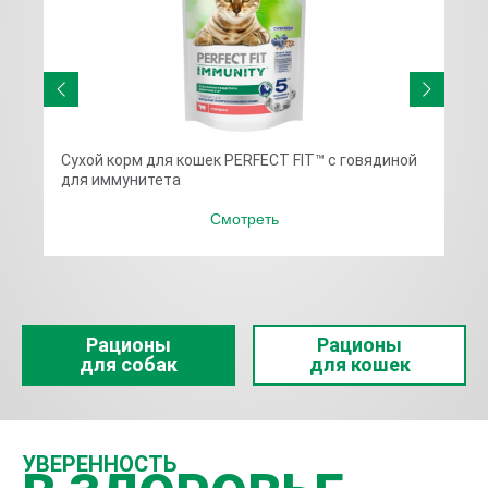
Сухой корм для кошек PERFECT FIT™ с говядиной
Про
ей
для иммунитета
IMM
инд
Смотреть
Рационы
Рационы
для собак
для кошек
УВЕРЕННОСТЬ