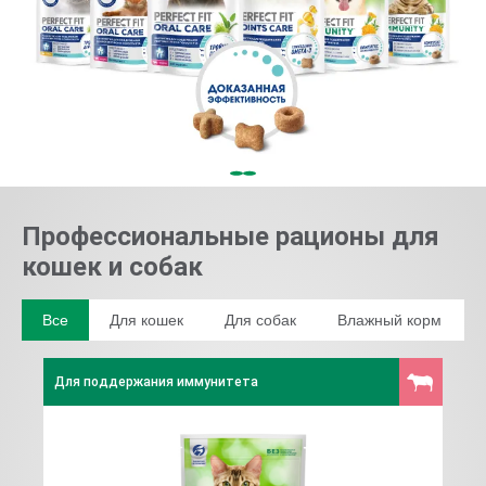
Профессиональные рационы для
кошек и собак
Все
Для кошек
Для собак
Влажный корм
Для поддержания иммунитета
Для 