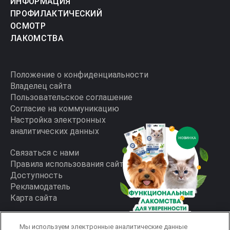
ИНФОРМАЦИЯ
ПРОФИЛАКТИЧЕСКИЙ
ОСМОТР
ЛАКОМСТВА
Положение о конфиденциальности
Владелец сайта
Пользовательское соглашение
Согласие на коммуникацию
Настройка электронных
аналитических данных
НОВИНКА
Связаться с нами
Правила использования сайта
Доступность
Рекламодатель
Карта сайта
Мы используем электронные аналитические данные
Горячая линия:
скрыть