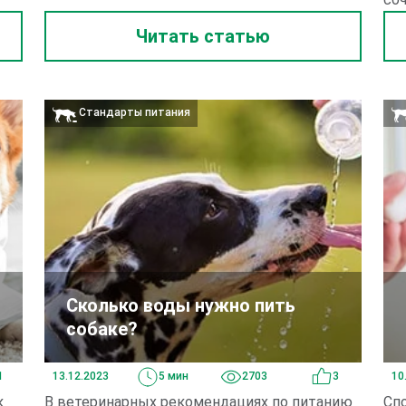
Читать статью
Стандарты питания
Сколько воды нужно пить
собаке?
1
13.12.2023
5 мин
2703
3
10
к
В ветеринарных рекомендациях по питанию
Спо