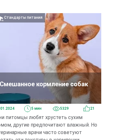
Стандарты питания
Смешанное кормление собак
.01.2024
5 мин
5329
21
ни питомцы любят хрустеть сухим
рмом, другие предпочитают влажный. Но
теринарные врачи часто советуют
етать эти текстуры в кормлении.