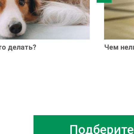
то делать?
Чем нел
Подберите