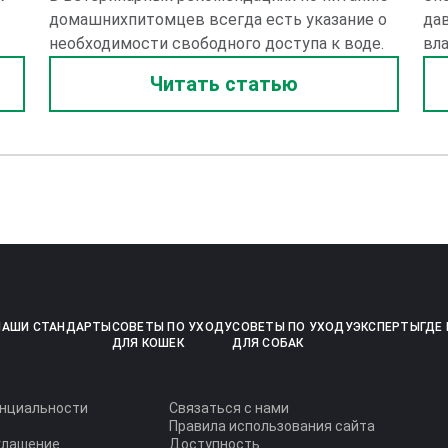
домашнихпитомцев всегда есть указание о
дав
необходимости свободного доступа к воде.
вл
Читать статью
НАШИ СТАНДАРТЫ
СОВЕТЫ ПО УХОДУ
СОВЕТЫ ПО УХОДУ
ЭКСПЕРТЫ
ГДЕ
ДЛЯ КОШЕК
ДЛЯ СОБАК
енциальности
Связаться с нами
Правила использования сайта
глашение
Доступность