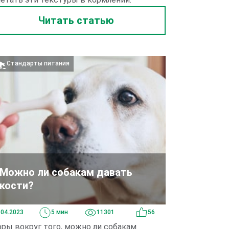
Читать статью
Стандарты питания
Можно ли собакам давать
кости?
.04.2023
5 мин
11301
56
ры вокруг того, можно ли собакам