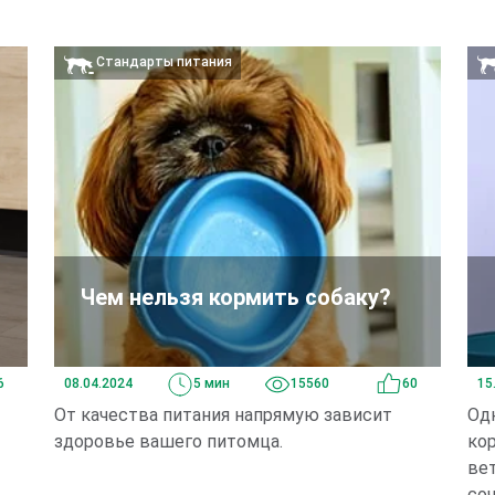
Стандарты питания
Чем нельзя кормить собаку?
6
08.04.2024
5 мин
15560
60
15
От качества питания напрямую зависит
Од
здоровье вашего питомца.
ко
ве
соч