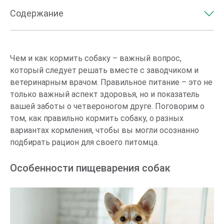
Содержание
Особенности пищеварения собак
Каким типом корма кормить питомца?
Чем и как кормить собаку – важный вопрос,
который следует решать вместе с заводчиком и
Сколько корма давать собаке?
ветеринарным врачом. Правильное питание – это не
Сколько раз в день кормить собаку?
только важный аспект здоровья, но и показатель
Сколько воды должна пить собака
вашей заботы о четвероногом друге. Поговорим о
том, как правильно кормить собаку, о разных
Зачем давать собаке лакомства
вариантах кормления, чтобы вы могли осознанно
Почему питомца нельзя кормить со стола?
подбирать рацион для своего питомца.
Какие продукты опасны для собак?
Особенности пищеварения собак