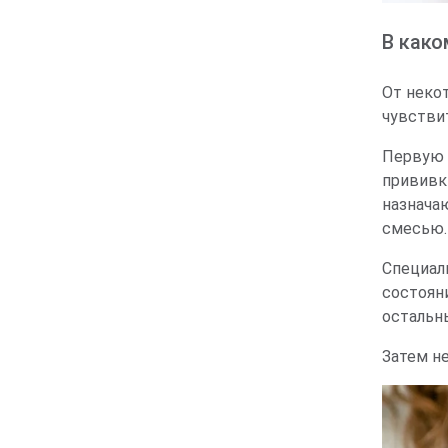
В како
От неко
чувстви
Первую 
прививк
назнача
смесью.
Специал
состоян
остальны
Затем н