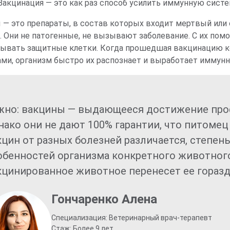
Вакцинация — это как раз способ усилить иммунную систе
 — это препараты, в состав которых входит мертвый или 
. Они не патогенные, не вызывают заболевание. С их по
ывать защитные клетки. Когда прошедшая вакцинацию к
ами, организм быстро их распознает и выработает иммунн
жно: вакцины — выдающееся достижение про
нако они не дают 100% гарантии, что питомец
кцин от разных болезней различается, степен
обенностей организма конкретного животного.
кцинированное животное перенесет ее горазд
Гончаренко Алена
Специализация: Ветеринарный врач-терапевт
Стаж: Более 9 лет