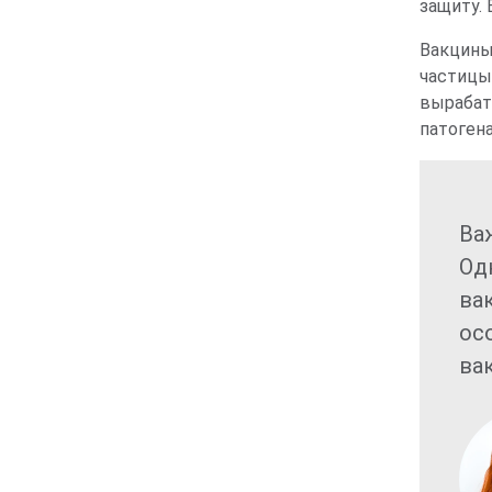
защиту. 
Вакцины
частицы
вырабат
патоген
Ва
Од
ва
ос
ва