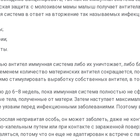
ская защита: с молозивом мамы малыш получает антитела
я система в ответ на вторжение так называемых инфекци
ы;
ии;
иты.
ью антител иммунная система либо их уничтожает, либо б
ременем количество материнских антител сокращается, п
имо стимулировать выработку собственных антител, в то
о до 6–8 недель, пока иммунная система полностью не с
е тела, полученные от матери. Затем наступает максима
е уязвим перед инфекционными заболеваниями. Поэтому 
зрослая непривитая особь, он может заболеть, даже не к
о-капельным путем или при контакте с зараженной повер
вляться, потому что он еще не адаптирован к встрече с 