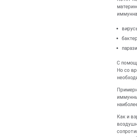
материн
иммунна
вирус
бактер
параз
С помощ
Но со в
необход
Примерн
иммунны
наиболе
Как и в
воздушн
сопроти