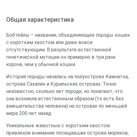
Общая характеристика
Шерсть и окрасы
Общая характеристика
Фото курильского бобтейла
Характер и особенности поведения
Бобтейлы – название, объединяющее породы кошек
с коротким хвостом или даже вовсе
Воспитание и дрессировка
отсутствующим. В результате естественной
Поддержание здоровья
генетической мутации он примерно в три раза
Как ухаживать за курильским бобтейлом?
короче, чем у обычной кошки.
Чем и как правильно кормить курильского
История породы началась на полуострове Камчатка,
бобтейла?
острове Сахалин и Курильских островах. Точно
неизвестно, сколько лет породе, но полагают, что
На что обратить внимание при выборе
она возникла естественным образом (то есть без
котенка?
вмешательства человека) на островах по меньшей
мере 200 лет назад.
Уникальные животные с коротким хвостом
привлекли внимание посещавших острова моряков,