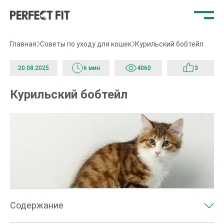
Отк
ме
Главная
Советы по уходу для кошек
Курильский бобтейл
20.08.2025
6 мин
4060
3
Курильский бобтейл
Содержание