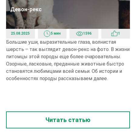
Девон-рекс
25.08.2025
5 мин
1596
1
Большие уши, выразительные глаза, волнистая
Эт
шерсть – так выглядит девон-рекс на фото. В жизни
из
питомцы этой породы еще более очаровательны.
хв
Озорные, ласковые, преданные животные быстро
вн
становятся любимцами всей семьи. Об истории и
пи
особенностях породы рассказываем далее.
оп
бо
эт
Читать статью