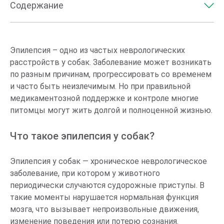
Содержание
Что такое эпилепсия у собак?
Эпилепсия у собаки: симптомы и лечение
Эпилепсия – одно из частых неврологических
расстройств у собак. Заболевание может возникать
Виды эпилепсии
по разным причинам, прогрессировать со временем
Причины эпилепсии у собак
и часто быть неизлечимым. Но при правильной
Как хозяин может помочь собаке?
медикаментозной поддержке и контроле многие
питомцы могут жить долгой и полноценной жизнью.
Можно ли избежать эпилепсии?
Что такое эпилепсия у собак?
Эпилепсия у собак — хроническое неврологическое
заболевание, при котором у животного
периодически случаются судорожные приступы. В
такие моменты нарушается нормальная функция
мозга, что вызывает непроизвольные движения,
изменение поведения или потерю сознания.