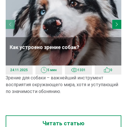
Как устроено зрение собак?
24.11.2025
5 мин
1331
0
Зрение для собаки – важнейший инструмент
Ес
восприятия окружающего мира, хотя и уступающий
ед
по значимости обонянию.
са
пр
ве
Читать статью