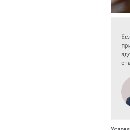
Ес
пр
зд
ст
Услови