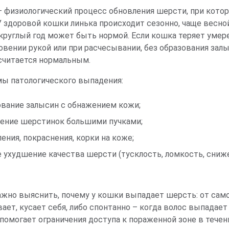
 физиологический процесс обновления шерсти, при кото
 У здоровой кошки линька происходит сезонно, чаще весно
круглый год может быть нормой. Если кошка теряет умер
овении рукой или при расчесывании, без образования залы
считается нормальным.
ы патологического выпадения:
ование залысин с обнажением кожи;
ение шерстинок большими пучками;
ения, покраснения, корки на коже;
 ухудшение качества шерсти (тусклость, ломкость, сниже
ажно выяснить, почему у кошки выпадает шерсть: от са
ает, кусает себя, либо спонтанно – когда волос выпадае
помогает ограничения доступа к пораженной зоне в течен