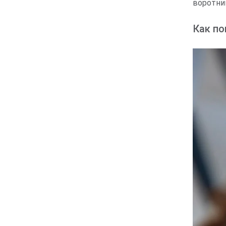
воротни
Как по