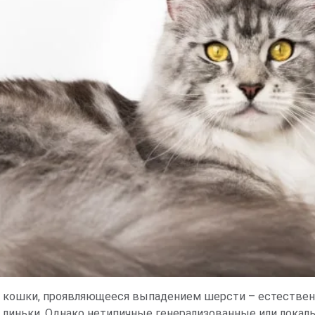
й кошки, проявляющееся выпадением шерсти – естествен
я линьки. Однако нетипичные генерализованные или лока