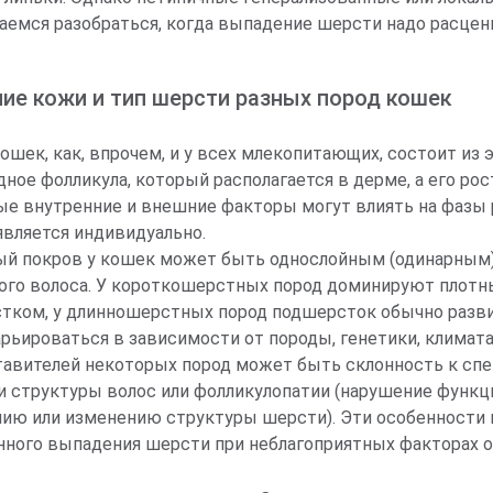
емся разобраться, когда выпадение шерсти надо расцени
ие кожи и тип шерсти разных пород кошек
ошек, как, впрочем, и у всех млекопитающих, состоит из
ное фолликула, который располагается в дерме, а его ро
ые внутренние и внешние факторы могут влиять на фазы р
является индивидуально.
й покров у кошек может быть однослойным (одинарным)
ого волоса. У короткошерстных пород доминируют плот
тком, у длинношерстных пород подшерсток обычно развит 
рьироваться в зависимости от породы, генетики, климата
тавителей некоторых пород может быть склонность к сп
и структуры волос или фолликулопатии (нарушение функц
ию или изменению структуры шерсти). Эти особенности и
ного выпадения шерсти при неблагоприятных факторах о