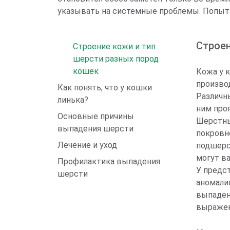
указывать на системные проблемы. Попыта
Строен
Строение кожи и тип
шерсти разных пород
кошек
Кожа у к
производ
Как понять, что у кошки
Различн
линька?
ним про
Основные причины
Шерстны
выпадения шерсти
покровн
Лечение и уход
подшерс
могут ва
Профилактика выпадения
У предс
шерсти
аномали
выпаден
выражен