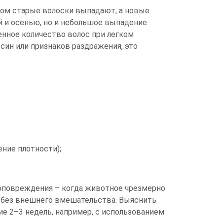
ром старые волоски выпадают, а новые
й и осенью, но и небольшое выпадение
енное количество волос при легком
син или признаков раздражения, это
ние плотности);
моповреждения – когда животное чрезмерно
т без внешнего вмешательства. Выяснить
ие 2–3 недель, например, с использованием