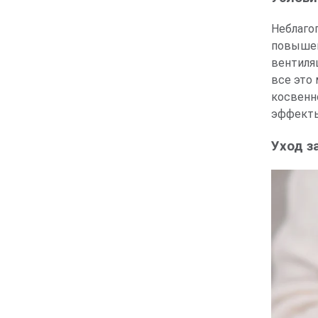
Неблаго
повышен
вентиляц
все это
косвенн
эффект
Уход з