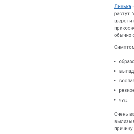
Линька
–
растут.
шерсти 
прикосн
обычно 
Симптом
образ
выпад
воспал
резкое
зуд.
Очень в
вылизыв
причину 