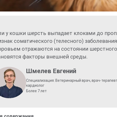
ли у кошки шерсть выпадает клоками до проп
изнак соматического (телесного) заболевания
оровьем отражаются на состоянии шерстного
ановятся факторы внешней среды.
Шмелев Евгений
Специализация: Ветеринарный врач, врач-терапевт
кардиолог
Более 7 лет
я содержания