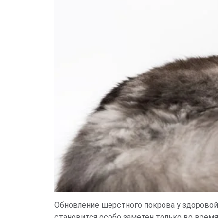
Обновление шерстного покрова у здорово
становится особо заметен только во врем