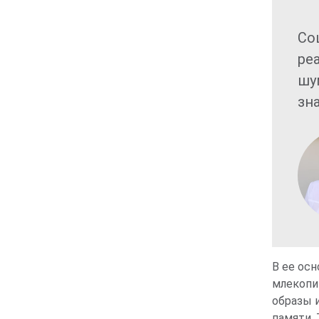
Со
ре
шу
зн
В ее ос
млекопи
образы и
памяти. 