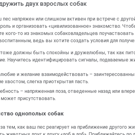
дружить двух взрослых собак
ш пес напряжен или слишком активен при встрече с другой
троль и организовать «цивилизованное» знакомство. Чтоб
те кого-то из знакомых собаковладельцев поучаствовать
воспитанным, ведь вы хотите создать условия для получе
 тоже должны быть спокойны и дружелюбны, так как пит
ие. Научитесь идентифицировать сигналы, подаваемые ж
любие и желание взаимодействовать – заинтересованный 
е хвостом, слегка приоткрытая пасть.
ебность – напряженная поза, отведенные назад или впере
 может присутствовать.
ство однополых собак
за тем, как ваш пес реагирует на приближение другого ж
ь животных друг к другу «лоб в лоб». Приближайтесь по 