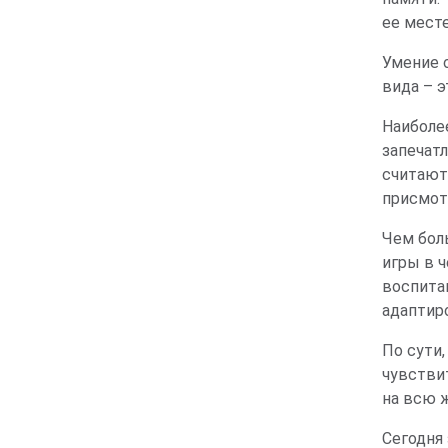
ее месте
Умение 
вида – э
Наиболее
запечат
считают
присмот
Чем бол
игры в 
воспита
адаптир
По сути,
чувствит
на всю 
Сегодня