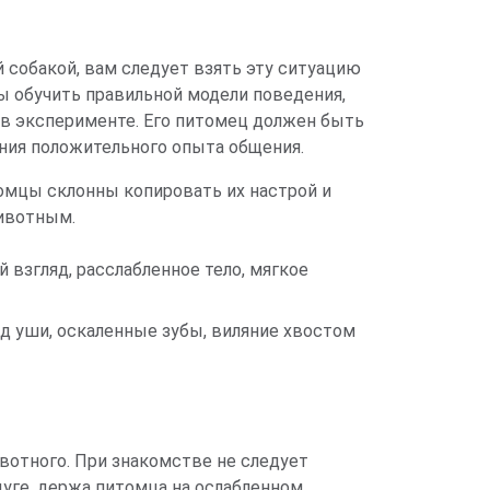
 собакой, вам следует взять эту ситуацию
ы обучить правильной модели поведения,
 в эксперименте. Его питомец должен быть
ния положительного опыта общения.
омцы склонны копировать их настрой и
ивотным.
взгляд, расслабленное тело, мягкое
д уши, оскаленные зубы, виляние хвостом
ивотного. При знакомстве не следует
дуге, держа питомца на ослабленном