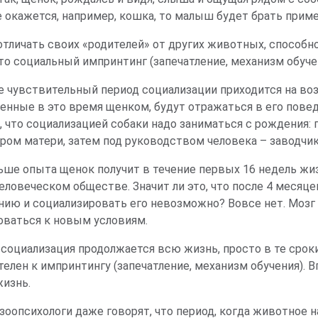
 окажется, например, кошка, то малыш будет брать приме
отличать своих «родителей» от других животных, способ
то социальный импринтинг (запечатление, механизм обуче
 чувствительный период социализации приходится на возра
ленные в это время щенком, будут отражаться в его пове
, что социализацией собаки надо заниматься с рождения:
ром матери, затем под руководством человека – заводчик
ьше опыта щенок получит в течение первых 16 недель жизн
человеческом обществе. Значит ли это, что после 4 месяц
нию и социализировать его невозможно? Вовсе нет. Мозг 
оваться к новым условиям.
 социализация продолжается всю жизнь, просто в те сроки
елен к импринтингу (запечатление, механизм обучения). 
жизнь.
 зоопсихологи даже говорят, что период, когда животное