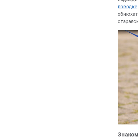
поводке
обнюхать
стараяс
Знаком