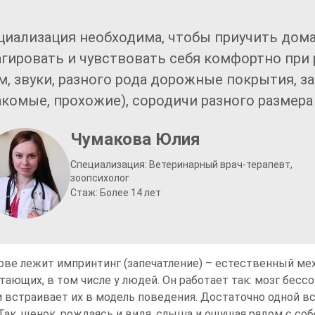
циализация необходима, чтобы приучить дом
агировать и чувствовать себя комфортно при
м, звуки, разного рода дорожные покрытия, з
акомые, прохожие), сородичи разного размера
Чумакова Юлия
Специализация: Ветеринарный врач-терапевт,
зоопсихолог
Стаж: Более 14 лет
нове лежит импринтинг (запечатление) – естественный мех
тающих, в том числе у людей. Он работает так: мозг бес
 встраивает их в модель поведения. Достаточно одной вс
Так, щенок, рождаясь и видя, слыша и ощущая рядом с соб