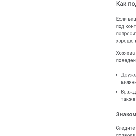
Как по
Если ва
под кон
попроси
хорошо 
Хозяева
поведен
Друже
виляни
Вражд
также
Знаком
Следите 
подводит